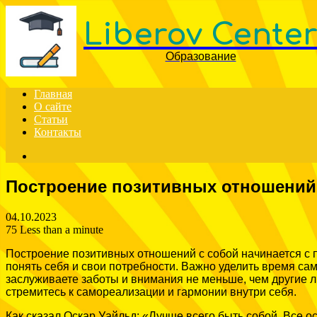
Liberov Cente
Образование
Главная
О сайте
Статьи
Контакты
Search
for
Построение позитивных отношений
04.10.2023
75
Less than a minute
Построение позитивных отношений с собой начинается с п
понять себя и свои потребности. Важно уделить время са
заслуживаете заботы и внимания не меньше, чем другие л
стремитесь к самореализации и гармонии внутри себя.
Как сказал Оскар Уайльд: «Лучше всего быть собой. Все о