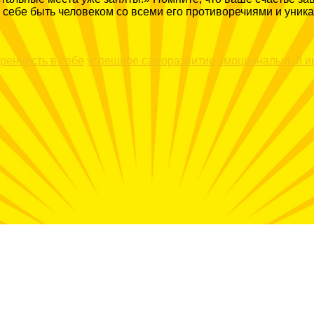
себе быть человеком со всеми его противоречиями и уникал
ренность в себе
успешное саморазвитие
эмоциональный и