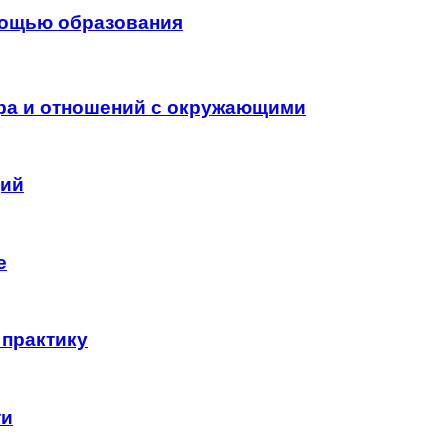
мощью образования
ира и отношений с окружающими
ций
е
 практику
ти