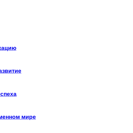
кацию
азвитие
успеха
менном мире