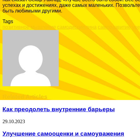
успехах и достижениях, даже самых маленьких. Позвольте 
быть любимыми другими.
Tags
позитивное мышление
самодисциплина
саморазвитие
уве
Facebook
Twitter
LinkedIn
Tumblr
Pinterest
Reddit
VKontakte
Odnoklassniki
Skype
WhatsApp
Telegram
Viber
Share
Print
via
Email
Related Articles
Как преодолеть внутренние барьеры
29.10.2023
Улучшение самооценки и самоуважения