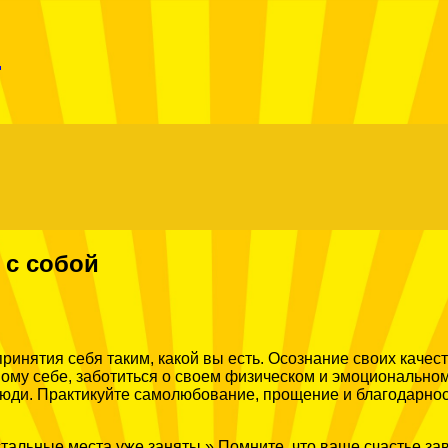
Menu
r
 с собой
ринятия себя таким, какой вы есть. Осознание своих качес
мому себе, заботиться о своем физическом и эмоциональном
юди. Практикуйте самолюбование, прощение и благодарност
стальные места уже заняты.» Помните, что ваше счастье зав