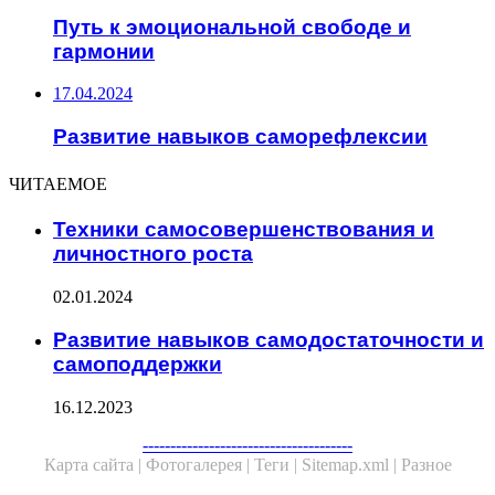
Путь к эмоциональной свободе и
гармонии
17.04.2024
Развитие навыков саморефлексии
ЧИТАЕМОЕ
Техники самосовершенствования и
личностного роста
02.01.2024
Развитие навыков самодостаточности и
самоподдержки
16.12.2023
Facebook
Twitter
WhatsApp
Telegram
--------------------------------------
Карта сайта |
Фотогалерея |
Теги |
Sitemap.xml |
Разное