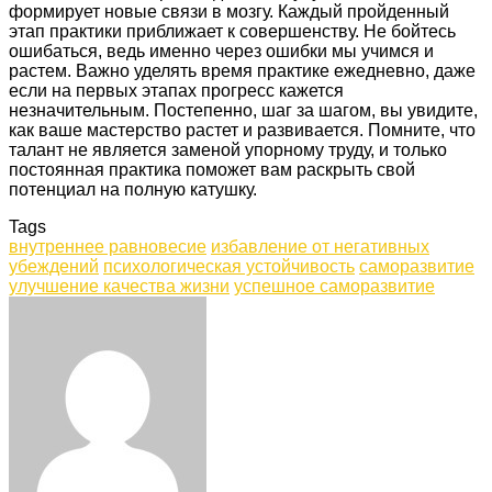
формирует новые связи в мозгу. Каждый пройденный
этап практики приближает к совершенству. Не бойтесь
ошибаться, ведь именно через ошибки мы учимся и
растем. Важно уделять время практике ежедневно, даже
если на первых этапах прогресс кажется
незначительным. Постепенно, шаг за шагом, вы увидите,
как ваше мастерство растет и развивается. Помните, что
талант не является заменой упорному труду, и только
постоянная практика поможет вам раскрыть свой
потенциал на полную катушку.
Tags
внутреннее равновесие
избавление от негативных
убеждений
психологическая устойчивость
саморазвитие
улучшение качества жизни
успешное саморазвитие
Facebook
Twitter
LinkedIn
Tumblr
Pinterest
Reddit
VKontakte
Odnoklassniki
Skype
WhatsApp
Telegram
Viber
Share
Print
via
Email