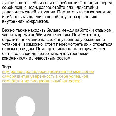
лучше понять себя и свои потребности. Поставьте перед
собой ясные цели, разработайте план действий и
доверьтесь своей интуиции. Помните, что самопринятие
и гибкость мышления способствуют разрешению
внутренних конфликтов.
Важно также находить баланс между работой и отдыхом,
уделять время хобби и увлечениям. Помимо этого,
обратите внимание на свои внутренние убеждения и
установки, возможно, стоит пересмотреть их и открыться
новым взглядам. Помощь психолога или коуча может
быть полезной для работы над внутренними
конфликтами и личностным ростом.
Tags
внутреннее равновесие
позитивное мышление
саморазвитие
уверенность в себе
успешное
саморазвитие
эмоциональный интеллект
Facebook
Twitter
LinkedIn
Tumblr
Pinterest
Reddit
VKontakte
Odnoklassniki
Skype
WhatsApp
Telegram
Viber
Share
Print
via
Email