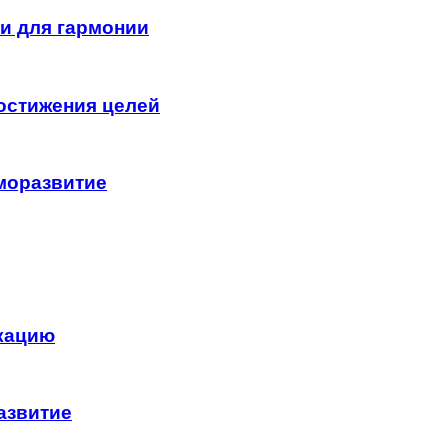
и для гармонии
достижения целей
моразвитие
кацию
азвитие