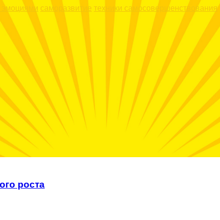
я эмоциями
саморазвитие
техники самосовершенствования
ого роста