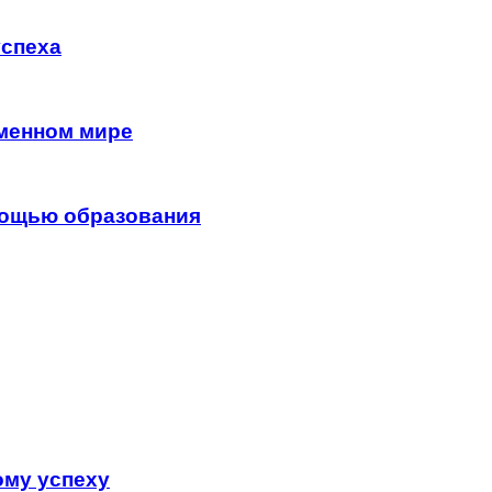
успеха
менном мире
мощью образования
ому успеху