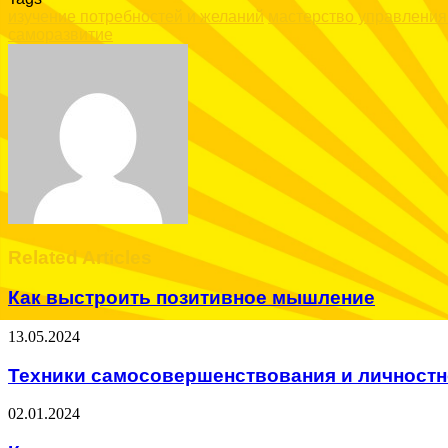
изучение потребностей и желаний
мастерство управлени
саморазвитие
Facebook
Twitter
LinkedIn
Tumblr
Pinterest
Reddit
VKontakte
Odnoklassniki
Skype
WhatsApp
Telegram
Viber
Share
Print
via
Email
Related Articles
Как выстроить позитивное мышление
13.05.2024
Техники самосовершенствования и личностн
02.01.2024