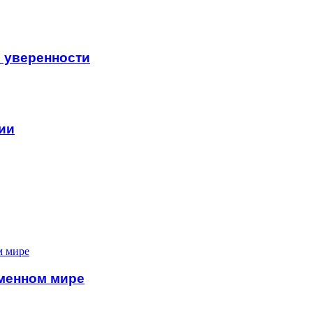
и уверенности
ии
менном мире