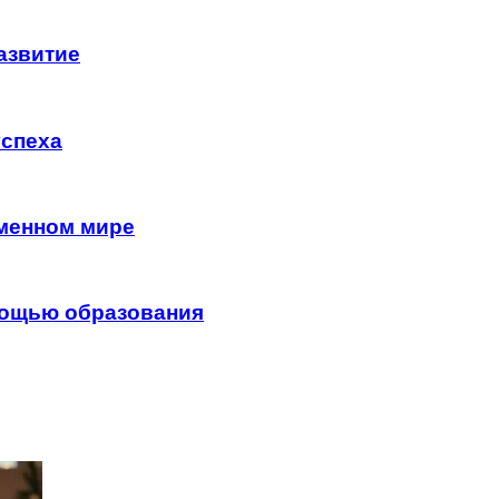
азвитие
успеха
менном мире
мощью образования