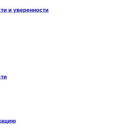
ти и уверенности
сти
кацию