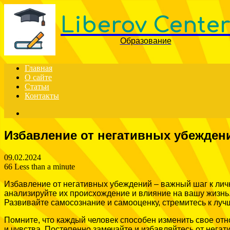
Liberov Cente
Образование
Главная
О сайте
Статьи
Контакты
Search
for
Избавление от негативных убежден
09.02.2024
66
Less than a minute
Избавление от негативных убеждений – важный шаг к личн
анализируйте их происхождение и влияние на вашу жизнь
Развивайте самосознание и самооценку, стремитесь к лучш
Помните, что каждый человек способен изменить свое отн
и чувства. Постепенно замечайте и избавляйтесь от нега