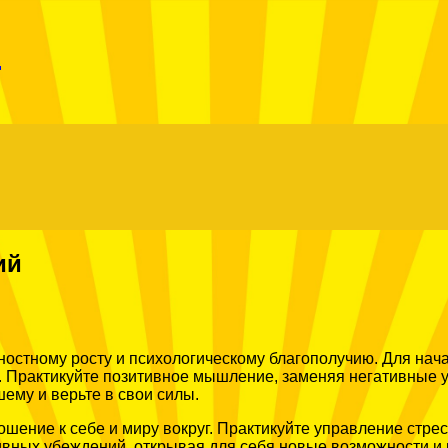
Menu
r
ий
остному росту и психологическому благополучию. Для нача
. Практикуйте позитивное мышление, заменяя негативные 
ему и верьте в свои силы.
ошение к себе и миру вокруг. Практикуйте управление стр
тивных убеждений, открывая для себя новые возможности и