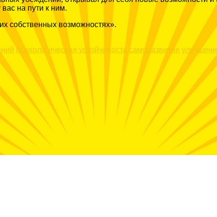
 вас на пути к ним.
их собственных возможностях».
ений
психологическая устойчивость
саморазвитие
улучшени