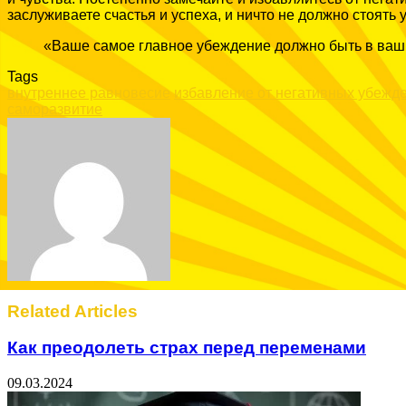
заслуживаете счастья и успеха, и ничто не должно стоять у
«Ваше самое главное убеждение должно быть в ваш
Tags
внутреннее равновесие
избавление от негативных убежд
саморазвитие
Facebook
Twitter
LinkedIn
Tumblr
Pinterest
Reddit
VKontakte
Odnoklassniki
Skype
WhatsApp
Telegram
Viber
Share
Print
via
Email
Related Articles
Как преодолеть страх перед переменами
09.03.2024